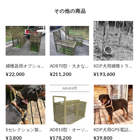
その他の商品
捕獲器用オプショ
AD870型・大きな
KDP犬用捕獲トラ
ン：オートロック
タイプ
ップ（通称バケト
¥22,000
¥211,200
¥193,600
ラ）
Sセレクション製ハ
AD810型・オーソ
KDP犬用GPS電話番
ーネス（KDPオリ
ドックスタイプ
号付き首輪
¥3,800
¥178,200
¥39,800